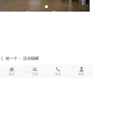
前一个：
活动隔断
ꄴ
낀
뀵
끅
넙
后一个：
活动隔断
ꄲ
首页
产品
电话
联系
版权所有：
海南恒业伟达实业有限公司
联系人：涂经理
电 话：18976097944
地 址：海南省海口市国兴中学
往前走50米