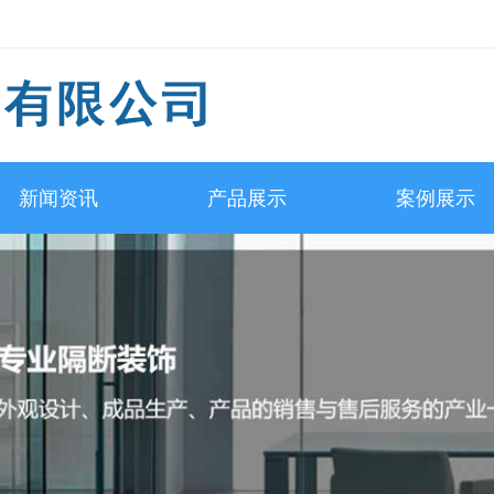
新闻资讯
产品展示
案例展示