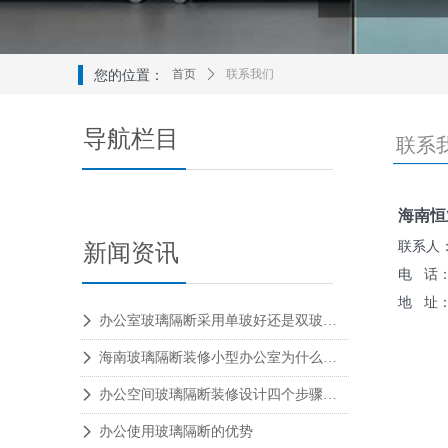
您的位置：
首页
ꄲ
联系我们
导航栏目
联系
海南恒
新闻资讯
联系人
电 话：1
地 址
办公室玻璃隔断采用单玻好还是双玻好？
넲
海南玻璃隔断装修小型办公室为什么这么火爆？
넲
办公空间玻璃隔断装修设计四个步骤阶段
넲
办公使用玻璃隔断的优势
넲