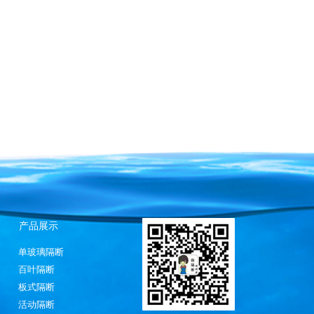
产品展示
单玻璃隔断
百叶隔断
板式隔断
活动隔断