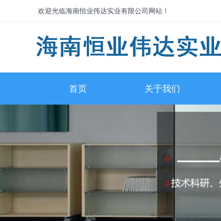
欢迎光临海南恒业伟达实业有限公司网站！
首页
关于我们