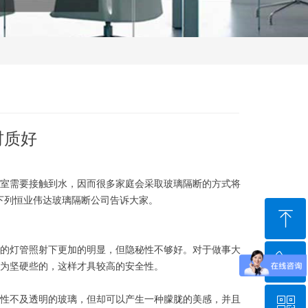
材质好
室需要接触到水，因而很多家庭会采取玻璃隔断的方式将
下列恒业伟达玻璃隔断公司告诉大家。
ꁸ
的灯管照射下更加的明显，但隐秘性不够好。对于做事大
ꂅ
回到顶部
为坚硬些的，这样才具较高的安全性。
性不及透明的玻璃，但却可以产生一种朦胧的美感，并且
ꀥ
18976097944