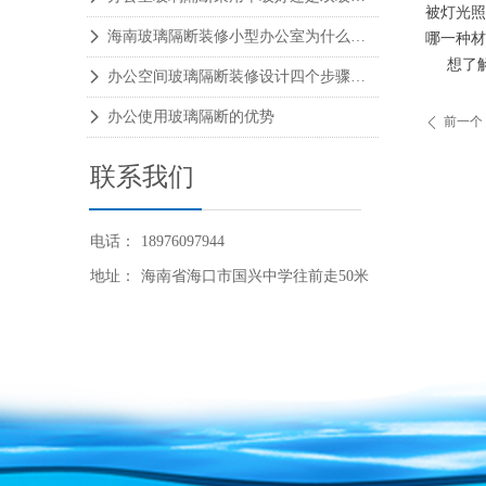
被灯光照
海南玻璃隔断装修小型办公室为什么这么火爆？
넲
哪一种材
想了解
办公空间玻璃隔断装修设计四个步骤阶段
넲
办公使用玻璃隔断的优势
넲
前一个
ꄴ
联系我们
电话：
18976097944
地址：
海南省海口市国兴中学往前走50米