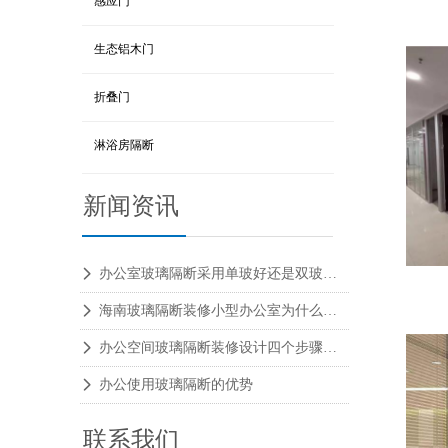
感应门
生态铝木门
折叠门
淋浴房隔断
新闻资讯
办公室玻璃隔断采用单玻好还是双玻好？
넲
海南玻璃隔断装修小型办公室为什么这么火爆？
넲
办公空间玻璃隔断装修设计四个步骤阶段
넲
办公使用玻璃隔断的优势
넲
联系我们