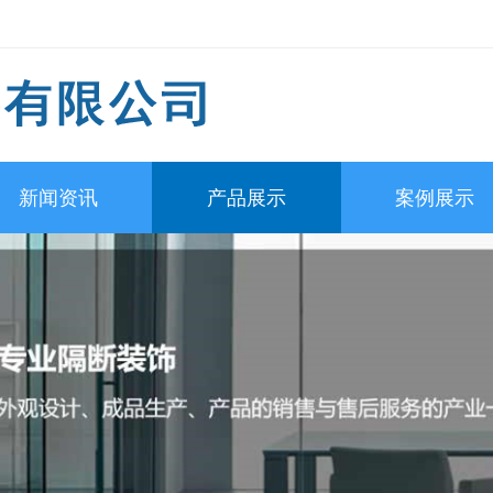
新闻资讯
产品展示
案例展示