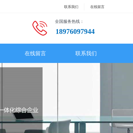
联系我们
在线留言
全国服务热线：
18976097944
在线留言
联系我们