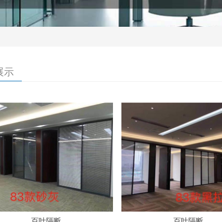
展示
百叶隔断
百叶隔断