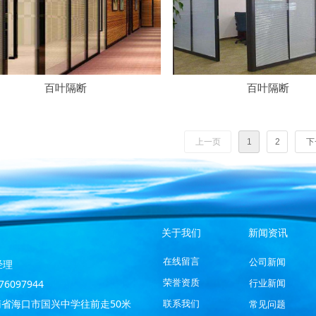
百叶隔断
百叶隔断
上一页
1
2
下
关于我们
新闻资讯
在线留言
公司新闻
经理
6097944
荣誉资质
行业新闻
省海口市国兴中学往前走50米
联系我们
常见问题