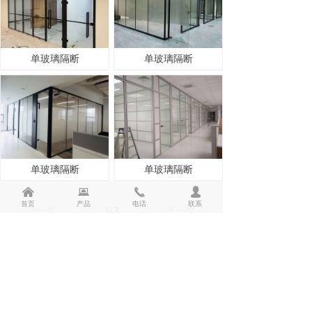
单玻璃隔断
单玻璃隔断
单玻璃隔断
单玻璃隔断
낀
뀵
끅
넙
首页
产品
电话
联系
上一页
1
/
3
下一页
版权所有：
海南恒业伟达实业有限公司
联系人：涂经理
电 话：18976097944
地 址：海南省海口市国兴中学